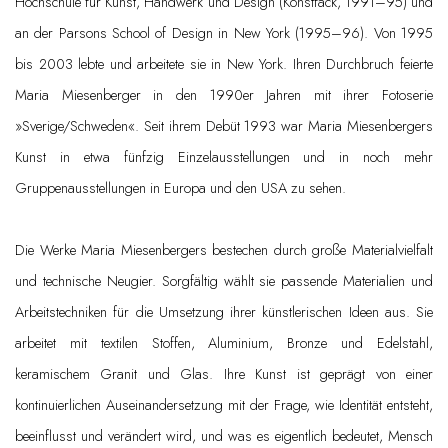
Hochschule für Kunst, Handwerk und Design (Konstfack, 1991–95) und
an der Parsons School of Design in New York (1995–96). Von 1995
bis 2003 lebte und arbeitete sie in New York. Ihren Durchbruch feierte
Maria Miesenberger in den 1990er Jahren mit ihrer Fotoserie
»Sverige/Schweden«. Seit ihrem Debüt 1993 war Maria Miesenbergers
Kunst in etwa fünfzig Einzelausstellungen und in noch mehr
Gruppenausstellungen in Europa und den USA zu sehen.
Die Werke Maria Miesenbergers bestechen durch große Materialvielfalt
und technische Neugier. Sorgfältig wählt sie passende Materialien und
Arbeitstechniken für die Umsetzung ihrer künstlerischen Ideen aus. Sie
arbeitet mit textilen Stoffen, Aluminium, Bronze und Edelstahl,
keramischem Granit und Glas. Ihre Kunst ist geprägt von einer
kontinuierlichen Auseinandersetzung mit der Frage, wie Identität entsteht,
beeinflusst und verändert wird, und was es eigentlich bedeutet, Mensch